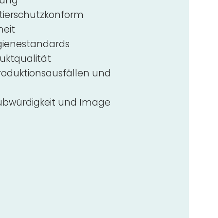
tung
 tierschutzkonform
heit
gienestandards
uktqualität
oduktionsausfällen und
ubwürdigkeit und Image