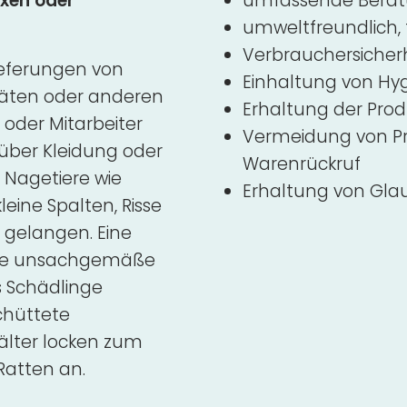
axen oder
umfassende Bera
umweltfreundlich,
Verbrauchersicher
ieferungen von
Einhaltung von Hy
räten oder anderen
Erhaltung der Prod
oder Mitarbeiter
Vermeidung von Pr
über Kleidung oder
Warenrückruf
Nagetiere wie
Erhaltung von Gla
eine Spalten, Risse
 gelangen. Eine
ine unsachgemäße
 Schädlinge
chüttete
hälter locken zum
Ratten an.