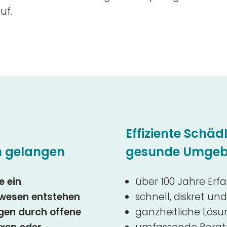
uf.
Effiziente Schä
n gelangen
gesunde Umge
e ein
über 100 Jahre Erf
swesen entstehen
schnell, diskret und
gen durch offene
ganzheitliche Lös