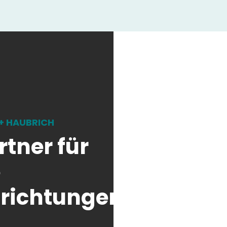
 + HAUBRICH
tner für
e
richtungen!