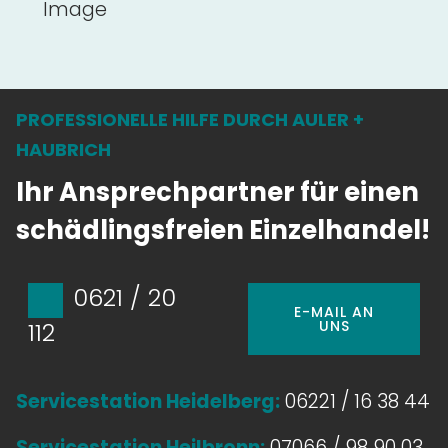
Image
PROFESSIONELLE HILFE DURCH AULER +
HAUBRICH
Ihr Ansprechpartner für einen
schädlingsfreien Einzelhandel!
0621 / 20
E-MAIL AN
UNS
112
Servicestation Heidelberg:
06221 / 16 38 44
Servicestation Heilbronn:
07066 / 98 90 03