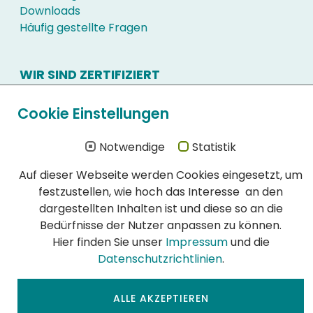
Downloads
Häufig gestellte Fragen
WIR SIND ZERTIFIZIERT
Schon immer hatte die Qualität unserer
Cookie Einstellungen
Schädlingsbekämpfung höchste Priorität:
DIN EN ISO 900l:2015 Zertifikat (PDF)
Notwendige
Statistik
DIN EN ISO 14001:2015 Zertifikat (PDF)
DIN EN 16636:2015 Zertifikat (PDF)
Auf dieser Webseite werden Cookies eingesetzt, um
festzustellen, wie hoch das Interesse an den
dargestellten Inhalten ist und diese so an die
Bedürfnisse der Nutzer anpassen zu können.
Hier finden Sie unser
Impressum
und die
Datenschutzrichtlinien
.
ALLE AKZEPTIEREN
AGB
|
Impressum
|
© 2026 Auler +