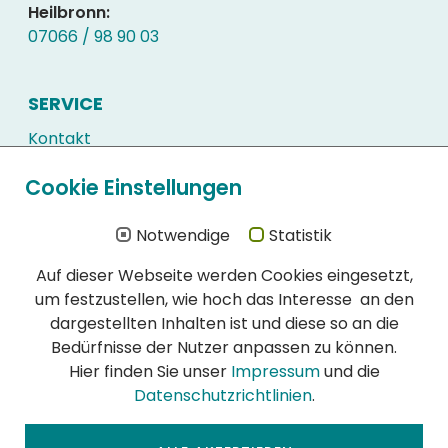
Heilbronn:
07066 / 98 90 03
SERVICE
Kontakt
Kundenlogin
Cookie Einstellungen
Downloads
Häufig gestellte Fragen
Notwendige
Statistik
Auf dieser Webseite werden Cookies eingesetzt,
WIR SIND ZERTIFIZIERT
um festzustellen, wie hoch das Interesse an den
Schon immer hatte die Qualität unserer
dargestellten Inhalten ist und diese so an die
Schädlingsbekämpfung höchste Priorität:
Bedürfnisse der Nutzer anpassen zu können.
DIN EN ISO 900l:2015 Zertifikat (PDF)
Hier finden Sie unser
Impressum
und die
DIN EN ISO 14001:2015 Zertifikat (PDF)
Datenschutzrichtlinien
.
DIN EN 16636:2015 Zertifikat (PDF)