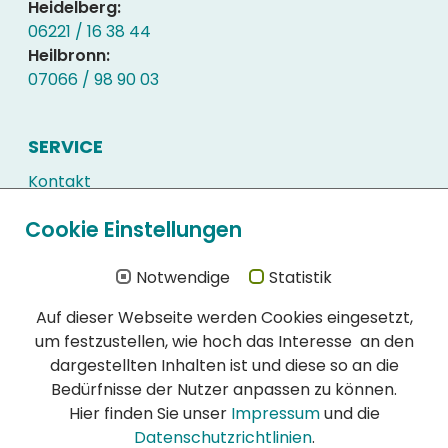
Heidelberg:
06221 / 16 38 44
Heilbronn:
07066 / 98 90 03
SERVICE
Kontakt
Kundenlogin
Cookie Einstellungen
Downloads
Häufig gestellte Fragen
Notwendige
Statistik
Auf dieser Webseite werden Cookies eingesetzt,
WIR SIND ZERTIFIZIERT
um festzustellen, wie hoch das Interesse an den
Schon immer hatte die Qualität unserer
dargestellten Inhalten ist und diese so an die
Schädlingsbekämpfung höchste Priorität:
Bedürfnisse der Nutzer anpassen zu können.
DIN EN ISO 900l:2015 Zertifikat (PDF)
Hier finden Sie unser
Impressum
und die
DIN EN ISO 14001:2015 Zertifikat (PDF)
Datenschutzrichtlinien
.