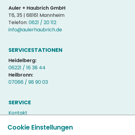
Auler + Haubrich GmbH
T6, 35 | 68161 Mannheim
Telefon:
0621 / 20 112
info@aulerhaubrich.de
SERVICESTATIONEN
Heidelberg:
06221 / 16 38 44
Heilbronn:
07066 / 98 90 03
SERVICE
Kontakt
Kundenlogin
Cookie Einstellungen
Downloads
Häufig gestellte Fragen