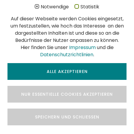
Notwendige
Statistik
Auf dieser Webseite werden Cookies eingesetzt,
WIR SIND ZERTIFIZIERT
um festzustellen, wie hoch das Interesse an den
Schon immer hatte die Qualität unserer
dargestellten Inhalten ist und diese so an die
Schädlingsbekämpfung höchste Priorität:
Bedürfnisse der Nutzer anpassen zu können.
DIN EN ISO 900l:2015 Zertifikat (PDF)
Hier finden Sie unser
Impressum
und die
DIN EN ISO 14001:2015 Zertifikat (PDF)
Datenschutzrichtlinien
.
DIN EN 16636:2015 Zertifikat (PDF)
ALLE AKZEPTIEREN
NUR ESSENTIELLE COOKIES AKZEPTIEREN
AGB
|
Impressum
|
© 2026 Auler +
SPEICHERN UND SCHLIESSEN
Datenschutz
Haubrich GmbH