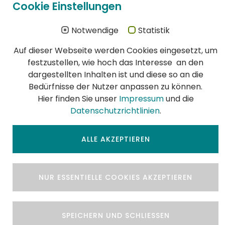
Cookie Einstellungen
Schädlingsbekämpfung höchste Priorität:
DIN EN ISO 900l:2015 Zertifikat (PDF)
Notwendige
Statistik
DIN EN ISO 14001:2015 Zertifikat (PDF)
DIN EN 16636:2015 Zertifikat (PDF)
Auf dieser Webseite werden Cookies eingesetzt, um
festzustellen, wie hoch das Interesse an den
dargestellten Inhalten ist und diese so an die
Bedürfnisse der Nutzer anpassen zu können.
Hier finden Sie unser
Impressum
und die
Datenschutzrichtlinien
.
ALLE AKZEPTIEREN
AGB
|
Impressum
|
© 2026 Auler +
Datenschutz
Haubrich GmbH
NUR ESSENTIELLE COOKIES AKZEPTIEREN
SPEICHERN UND SCHLIESSEN