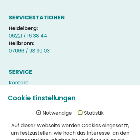
SERVICESTATIONEN
Heidelberg:
06221 / 16 38 44
Heilbronn:
07066 / 98 90 03
SERVICE
Kontakt
Kundenlogin
Cookie Einstellungen
Downloads
Häufig gestellte Fragen
Notwendige
Statistik
Auf dieser Webseite werden Cookies eingesetzt,
WIR SIND ZERTIFIZIERT
um festzustellen, wie hoch das Interesse an den
Schon immer hatte die Qualität unserer