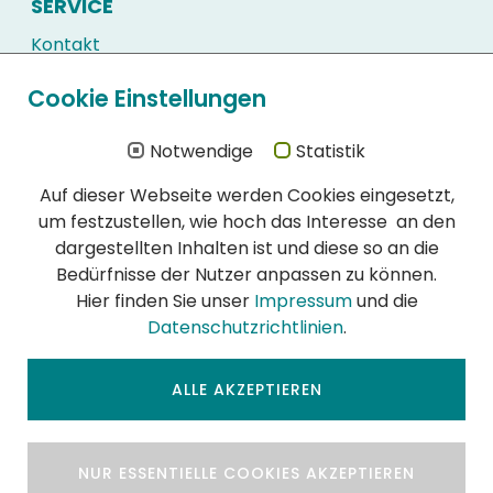
SERVICE
Kontakt
Kundenlogin
Cookie Einstellungen
Downloads
Häufig gestellte Fragen
Notwendige
Statistik
Auf dieser Webseite werden Cookies eingesetzt,
WIR SIND ZERTIFIZIERT
um festzustellen, wie hoch das Interesse an den
Schon immer hatte die Qualität unserer
dargestellten Inhalten ist und diese so an die
Schädlingsbekämpfung höchste Priorität:
Bedürfnisse der Nutzer anpassen zu können.
DIN EN ISO 900l:2015 Zertifikat (PDF)
Hier finden Sie unser
Impressum
und die
DIN EN ISO 14001:2015 Zertifikat (PDF)
Datenschutzrichtlinien
.
DIN EN 16636:2015 Zertifikat (PDF)
ALLE AKZEPTIEREN
NUR ESSENTIELLE COOKIES AKZEPTIEREN