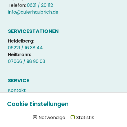
Telefon:
0621 / 20 112
info@aulerhaubrich.de
SERVICESTATIONEN
Heidelberg:
06221 / 16 38 44
Heilbronn:
07066 / 98 90 03
SERVICE
Kontakt
Kundenlogin
Cookie Einstellungen
Downloads
Häufig gestellte Fragen
Notwendige
Statistik