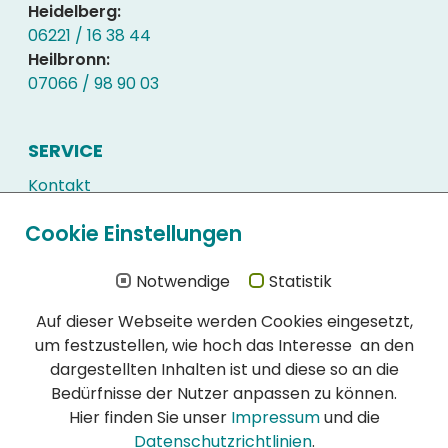
Heidelberg:
06221 / 16 38 44
Heilbronn:
07066 / 98 90 03
SERVICE
Kontakt
Kundenlogin
Cookie Einstellungen
Downloads
Häufig gestellte Fragen
Notwendige
Statistik
Auf dieser Webseite werden Cookies eingesetzt,
WIR SIND ZERTIFIZIERT
um festzustellen, wie hoch das Interesse an den
Schon immer hatte die Qualität unserer
dargestellten Inhalten ist und diese so an die
Schädlingsbekämpfung höchste Priorität:
Bedürfnisse der Nutzer anpassen zu können.
DIN EN ISO 900l:2015 Zertifikat (PDF)
Hier finden Sie unser
Impressum
und die
DIN EN ISO 14001:2015 Zertifikat (PDF)
Datenschutzrichtlinien
.