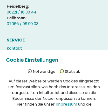
Heidelberg:
06221 / 16 38 44
Heilbronn:
07066 / 98 90 03
SERVICE
Kontakt
Kundenlogin
Cookie Einstellungen
Downloads
Häufig gestellte Fragen
Notwendige
Statistik
Auf dieser Webseite werden Cookies eingesetzt,
WIR SIND ZERTIFIZIERT
um festzustellen, wie hoch das Interesse an den
Schon immer hatte die Qualität unserer
dargestellten Inhalten ist und diese so an die
Schädlingsbekämpfung höchste Priorität:
Bedürfnisse der Nutzer anpassen zu können.
DIN EN ISO 900l:2015 Zertifikat (PDF)
Hier finden Sie unser
Impressum
und die
DIN EN ISO 14001:2015 Zertifikat (PDF)